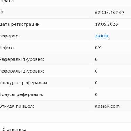
Страна
IP
62.113.43.239
Дата регистрации:
18.05.2026
Реферер:
ZAKIR
Рефбэк:
0%
Рефералы 1-уровня:
0
Рефералы 2-уровня:
0
Конкурсы рефералам:
0
Бонусы рефералам:
0
Откуда пришел:
adsrek.com
Статистика