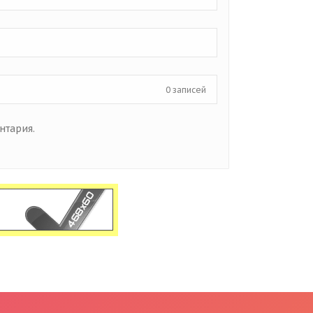
0 записей
нтария.