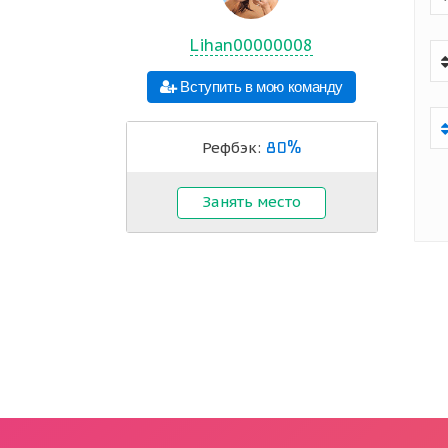
Lihan00000008
Вступить в мою команду
80%
Рефбэк:
Занять место