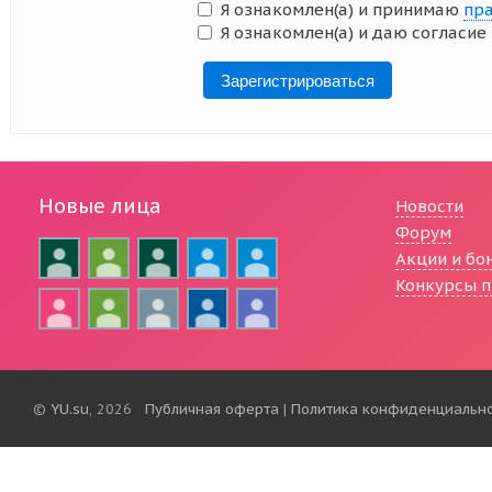
Я ознакомлен(а) и принимаю
пра
Я ознакомлен(а) и даю согласие
Зарегистрироваться
Новые лица
Новости
Форум
Акции и бо
Конкурсы п
©
YU.su
, 2026
Публичная оферта
|
Политика конфиденциальн