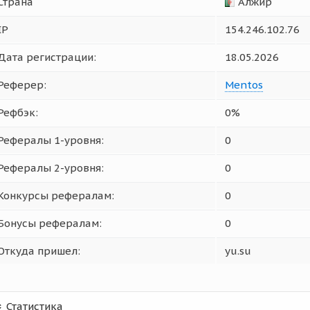
Страна
Алжир
IP
154.246.102.76
Дата регистрации:
18.05.2026
Реферер:
Mentos
Рефбэк:
0%
Рефералы 1-уровня:
0
Рефералы 2-уровня:
0
Конкурсы рефералам:
0
Бонусы рефералам:
0
Откуда пришел:
yu.su
Статистика