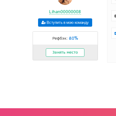
Lihan00000008
Вступить в мою команду
80%
Рефбэк:
Занять место