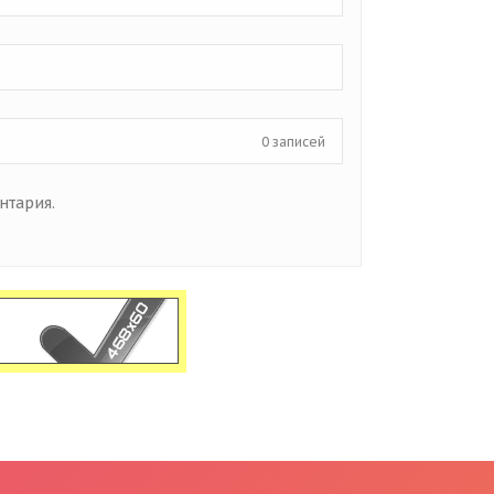
0 записей
нтария.