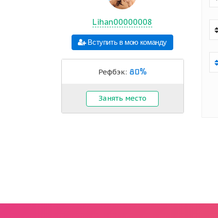
Lihan00000008
Вступить в мою команду
80%
Рефбэк:
Занять место