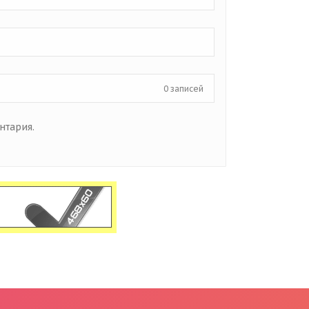
0 записей
нтария.