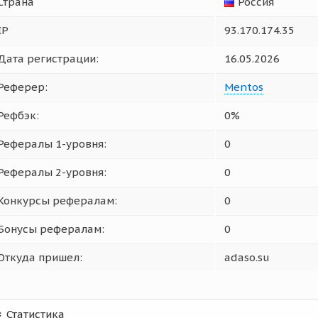
Страна
Россия
IP
93.170.174.35
Дата регистрации:
16.05.2026
Реферер:
Mentos
Рефбэк:
0%
Рефералы 1-уровня:
0
Рефералы 2-уровня:
0
Конкурсы рефералам:
0
Бонусы рефералам:
0
Откуда пришел:
adaso.su
Статистика