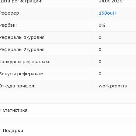
Дата регистрации:
04.06.2026
Реферер:
13BouH
Рефбэк:
0%
Рефералы 1-уровня:
0
Рефералы 2-уровня:
0
Конкурсы рефералам:
0
Бонусы рефералам:
0
Откуда пришел:
workprom.ru
Статистика
Подарки