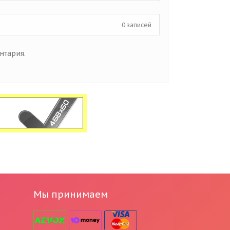
0 записей
нтария.
Мы принимаем