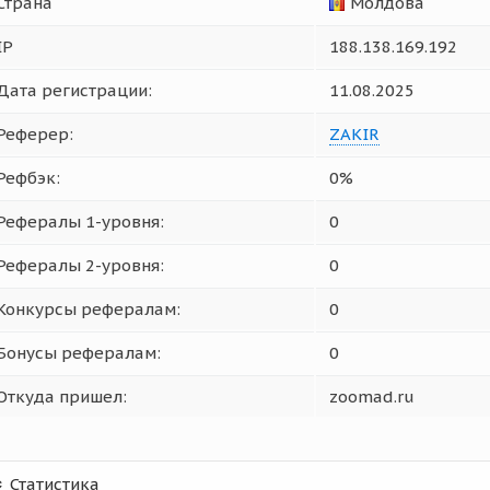
Страна
Молдова
IP
188.138.169.192
Дата регистрации:
11.08.2025
Реферер:
ZAKIR
Рефбэк:
0%
Рефералы 1-уровня:
0
Рефералы 2-уровня:
0
Конкурсы рефералам:
0
Бонусы рефералам:
0
Откуда пришел:
zoomad.ru
Статистика