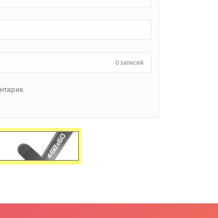
0 записей
нтария.