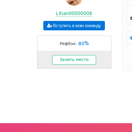
Lihan00000008
Вступить в мою команду
80%
Рефбэк:
Занять место