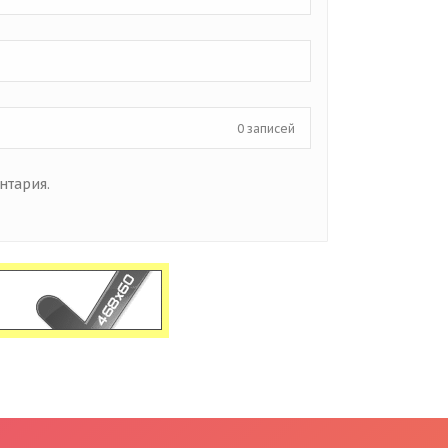
0 записей
нтария.