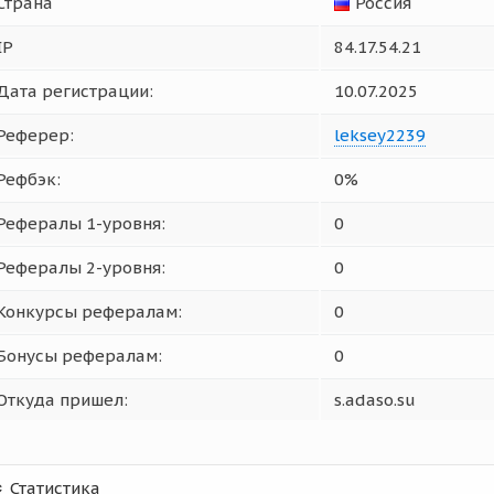
Страна
Россия
IP
84.17.54.21
Дата регистрации:
10.07.2025
Реферер:
leksey2239
Рефбэк:
0%
Рефералы 1-уровня:
0
Рефералы 2-уровня:
0
Конкурсы рефералам:
0
Бонусы рефералам:
0
Откуда пришел:
s.adaso.su
Статистика