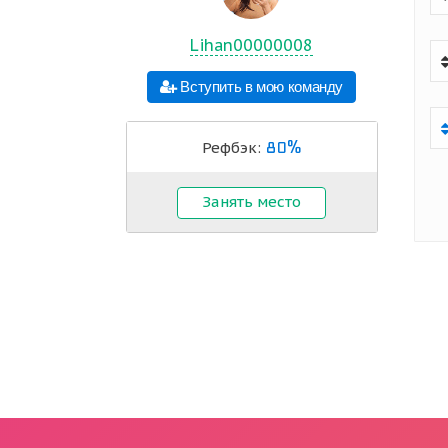
Lihan00000008
Вступить в мою команду
80%
Рефбэк:
Занять место