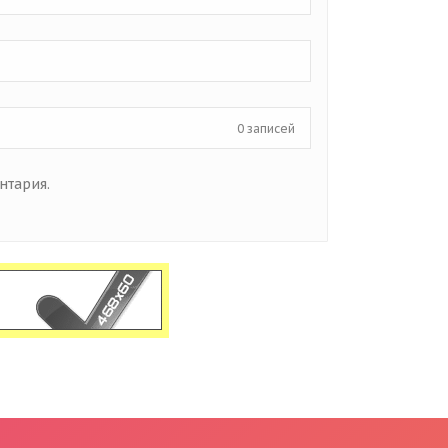
0 записей
нтария.