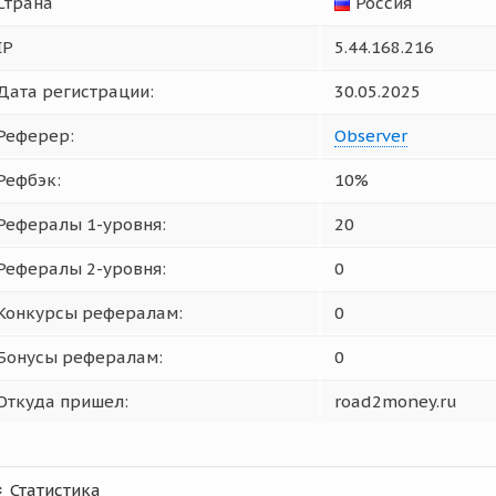
Страна
Россия
IP
5.44.168.216
Дата регистрации:
30.05.2025
Реферер:
Observer
Рефбэк:
10%
Рефералы 1-уровня:
20
Рефералы 2-уровня:
0
Конкурсы рефералам:
0
Бонусы рефералам:
0
Откуда пришел:
road2money.ru
Статистика