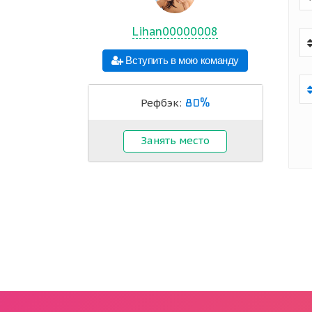
Lihan00000008
Вступить в мою команду
80%
Рефбэк:
Занять место