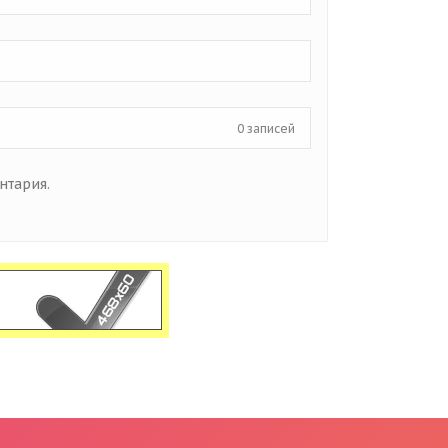
0 записей
нтария.