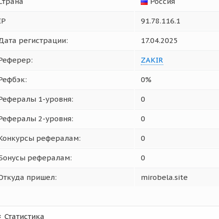
Страна
Россия
IP
91.78.116.1
Дата регистрации:
17.04.2025
Реферер:
ZAKIR
Рефбэк:
0%
Рефералы 1-уровня:
0
Рефералы 2-уровня:
0
Конкурсы рефералам:
0
Бонусы рефералам:
0
Откуда пришел:
mirobela.site
Статистика