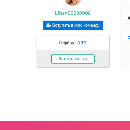
Lihan00000008
Вступить в мою команду
80%
Рефбэк:
Занять место